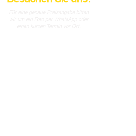
Für eine genaue Preisangabe bitten
wir um ein Foto per WhatsApp oder
einen kurzen Termin vor Ort.
autosattlereiprinz@gmail.co
m
Tel: +49 7222 902 064 0
Mobil: +49 157 33 555 111
Rauentaler Str. 55,
76437 Rastatt, Germany
Öffnungszeiten