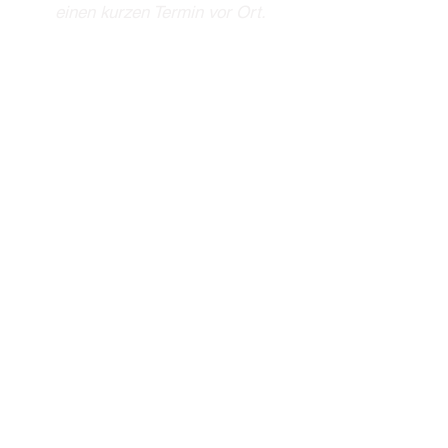
einen kurzen Termin vor Ort.
autosattlereiprinz@gmail.co
m
Tel: +49 7222 902 064 0
Mobil: +49 157 33 555 111
Rauentaler Str. 55,
76437 Rastatt, Germany
Öffnungszeiten
Mo - Fr : 09:00 - 18:00 Uhr