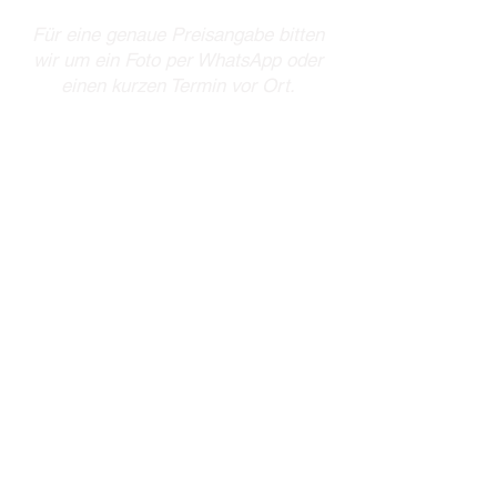
Für eine genaue Preisangabe bitten
wir um ein Foto per WhatsApp oder
einen kurzen Termin vor Ort.
autosattlereiprinz@gmail.co
m
Tel: +49 7222 902 064 0
Mobil: +49 157 33 555 111
Rauentaler Str. 55,
76437 Rastatt, Germany
Öffnungszeiten