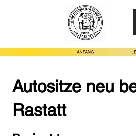
ANFANG
L
Autositze neu b
Rastatt